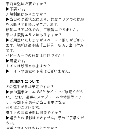
事前申込は必要ですか？
▶︎不要です。
入場制限はありますか？
▶︎当日の混雑状況により、観覧エリアでの観覧
をお断りする場合がございます。
観覧エリア以外での、ご観覧はできません。
車いす観覧エリアはありますか？
▶︎ご用意いたしますがスペースに限りがござい
ます。場所は銀座線「三越前」駅 A５出口付近
です。
ベビーカーでの観覧は可能ですか？
▶︎可能です。
トイレは設置されますか？
▶︎トイレの設置の予定はございません。
▢参加選手について
どの選手が参加予定ですか？
▶︎参加選手は、本 WEB サイトでご確認くださ
い。 なお、選手のスケジュールや体調等によ
り、参加予定選手が当日変更になる
可能性がございます。
選手との写真撮影は可能ですか？
▶︎選手との撮影はできません。予めご了承くだ
さい。
選手にサインはもらえますか？