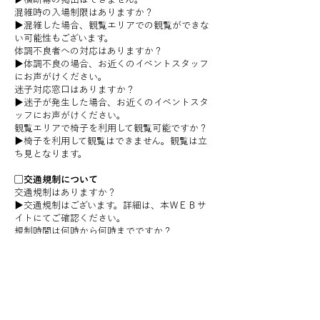
混雑時の入場制限はありますか？
▶︎混雑した場合、観覧エリアでの観覧ができな
い可能性もございます。
体調不良者への対応はありますか？
▶︎体調不良の場合、お近くのイベントスタッフ
にお声がけください。
迷子対応窓口はありますか？
▶︎迷子が発生した場合、お近くのイベントスタ
ッフにお声がけください。
観覧エリアで椅子を利用して観覧可能ですか？
▶︎椅子を利用して観覧はできません。観覧は立
ち見となります。
▢交通規制について
交通規制はありますか？
▶︎交通規制はございます。詳細は、本ＷＥＢサ
イトにてご確認ください。
規制時間は何時から何時までですか？
▶︎規制時間詳細は、7:30~12:00 までとなりま
す、本ＷＥＢサイトにてご確認ください。
自転車の通行は可能ですか？
▶︎規制区域内の自転車の通行はできません。
バス路線の変更はありますか？
▶︎イベント開催中はバス路線の変更がございま