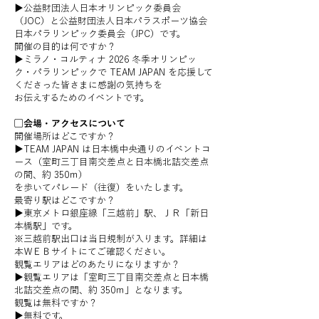
▶︎公益財団法人日本オリンピック委員会
（JOC）と公益財団法人日本パラスポーツ協会
日本パラリンピック委員会（JPC）です。
開催の目的は何ですか？
▶︎ミラノ・コルティナ 2026 冬季オリンピッ
ク・パラリンピックで TEAM JAPAN を応援して
くださった皆さまに感謝の気持ちを
お伝えするためのイベントです。
▢会場・アクセスについて
開催場所はどこですか？
▶︎TEAM JAPAN は日本橋中央通りのイベントコ
ース（室町三丁目南交差点と日本橋北詰交差点
の間、約 350ｍ）
を歩いてパレード（往復）をいたします。
最寄り駅はどこですか？
▶︎東京メトロ銀座線「三越前」駅、ＪＲ「新日
本橋駅」です。
※三越前駅出口は当日規制が入ります。詳細は
本ＷＥＢサイトにてご確認ください。
観覧エリアはどのあたりになりますか？
▶︎観覧エリアは「室町三丁目南交差点と日本橋
北詰交差点の間、約 350ｍ」となります。
観覧は無料ですか？
▶︎無料です。