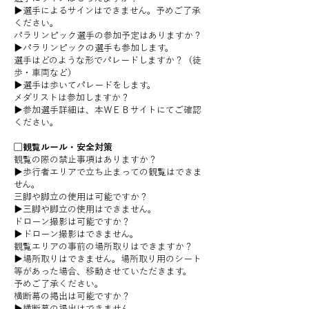
▶︎選手によるサインはできません。予めご了承
ください。
パラリンピック選手の参加予定はありますか？
▶︎パラリンピックの選手も参加します。
選手はどのような形でパレードしますか？（徒
歩・車両など）
▶︎選手は歩いてパレードをします。
メダリストは参加しますか？
▶︎参加選手詳細は、本ＷＥＢサイトにてご確認
ください。
▢観覧ルール・安全対策
観覧の際の禁止事項はありますか？
▶︎歩行者エリアで立ち止まっての観覧はできま
せん。
三脚や脚立の使用は可能ですか？
▶︎三脚や脚立の使用はできません。
ドローン撮影は可能ですか？
▶︎ドローン撮影はできません。
観覧エリアの事前の場所取りはできますか？
▶︎場所取りはできません。場所取り用のシート
等があった場合、移動させていただきます。
予めご了承ください。
横断幕の掲出は可能ですか？
▶︎横断幕の掲出はできません。